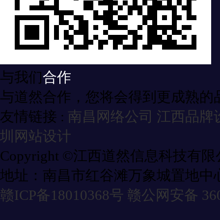
与我们
合作
与道然合作，您将会得到更成熟的
友情链接 :
南昌网络公司
江西品牌
圳网站设计
Copyright ©江西道然信息科技有
地址：南昌市红谷滩万象城置地中心
赣ICP备18010368号
赣公网安备 3601