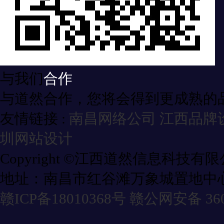
与我们
合作
与道然合作，您将会得到更成熟的
友情链接 :
南昌网络公司
江西品牌
圳网站设计
Copyright ©江西道然信息科技有
地址：南昌市红谷滩万象城置地中心
赣ICP备18010368号
赣公网安备 3601