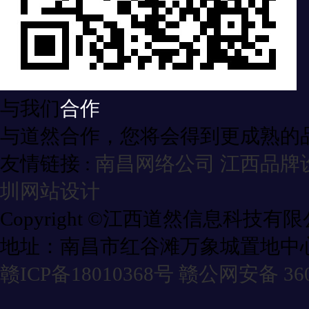
与我们
合作
与道然合作，您将会得到更成熟的
友情链接 :
南昌网络公司
江西品牌
圳网站设计
Copyright ©江西道然信息科技有
地址：南昌市红谷滩万象城置地中心
赣ICP备18010368号
赣公网安备 3601