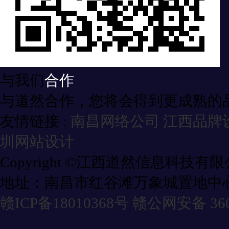
与我们
合作
与道然合作，您将会得到更成熟的
友情链接 :
南昌网络公司
江西品牌
圳网站设计
Copyright ©江西道然信息科技有
地址：南昌市红谷滩万象城置地中心
赣ICP备18010368号
赣公网安备 3601