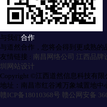
与我们
合作
与道然合作，您将会得到更成熟的
友情链接 :
南昌网络公司
江西品牌
圳网站设计
Copyright ©江西道然信息科技有
地址：南昌市红谷滩万象城置地中心
赣ICP备18010368号
赣公网安备 3601