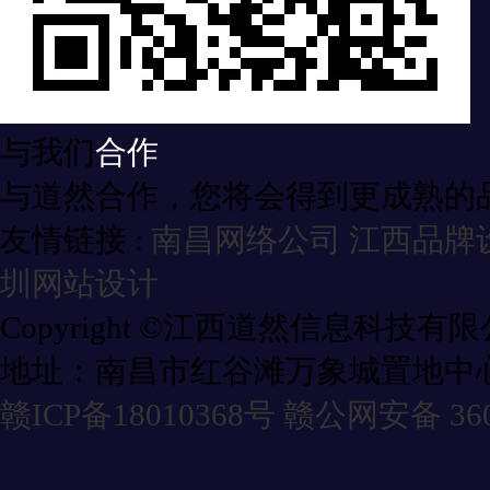
与我们
合作
与道然合作，您将会得到更成熟的
友情链接 :
南昌网络公司
江西品牌
圳网站设计
Copyright ©江西道然信息科技有
地址：南昌市红谷滩万象城置地中心
赣ICP备18010368号
赣公网安备 3601