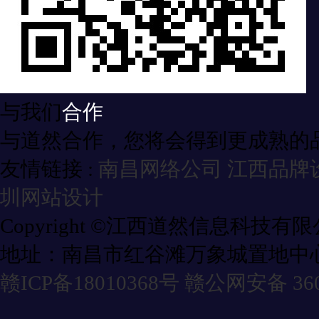
与我们
合作
与道然合作，您将会得到更成熟的
友情链接 :
南昌网络公司
江西品牌
圳网站设计
Copyright ©江西道然信息科技有
地址：南昌市红谷滩万象城置地中心
赣ICP备18010368号
赣公网安备 3601