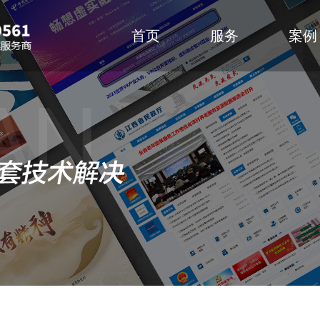
首页
服务
案例