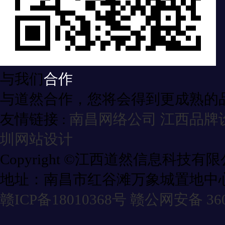
与我们
合作
与道然合作，您将会得到更成熟的
友情链接 :
南昌网络公司
江西品牌
圳网站设计
Copyright ©江西道然信息科技有
地址：南昌市红谷滩万象城置地中心
赣ICP备18010368号
赣公网安备 3601